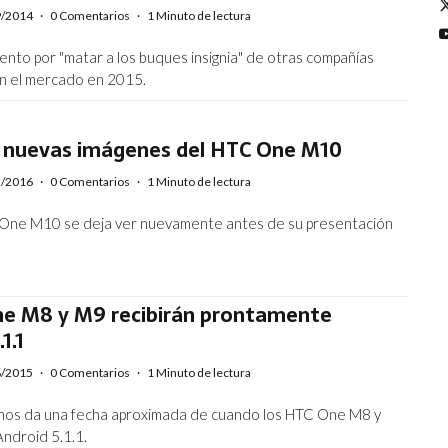
9/2014
·
0 Comentarios
·
1 Minuto de lectura
ento por "matar a los buques insignia" de otras compañías
n el mercado en 2015.
an nuevas imágenes del HTC One M10
2/2016
·
0 Comentarios
·
1 Minuto de lectura
 One M10 se deja ver nuevamente antes de su presentación
ne M8 y M9 recibirán prontamente
1.1
8/2015
·
0 Comentarios
·
1 Minuto de lectura
n nos da una fecha aproximada de cuando los HTC One M8 y
Android 5.1.1.