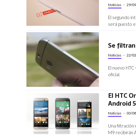
Noticias
·
29/0
El segundo int
será puesto e
Se filtr
Noticias
·
22/0
El nuevo HTC
oficial.
El HTC O
Android 5.
Noticias
·
03/0
Una filtració
M9 recibirán 