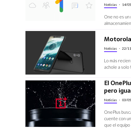
Noticias
·
14/0
One no es un 
almacenamien
Motorola 
Noticias
·
22/1
Lo más recien
achole a solo
El OnePlu
pero igua
Noticias
·
03/0
OnePlus busc
cuente con una
que el equipo