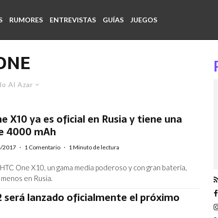
S
RUMORES
ENTREVISTAS
GUÍAS
JUEGOS
ONE
lo Al Azar
e X10 ya es oficial en Rusia y tiene una
de 4000 mAh
4/2017
·
1 Comentario
·
1 Minuto de lectura
HTC One X10, un gama media poderoso y con gran batería,
al menos en Rusia.
 será lanzado oficialmente el próximo