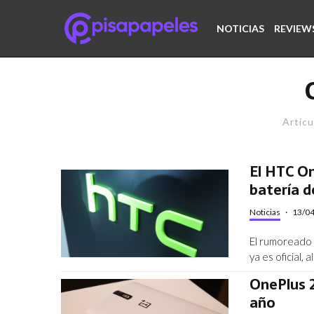
NOTICIAS
REVIEW
Artícu
El HTC On
batería 
Noticias
·
13/0
El rumoreado 
ya es oficial, 
OnePlus 2
año