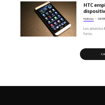
HTC empi
dispositi
Noticias
·
04/0
Los anuncios l
foros.
CA