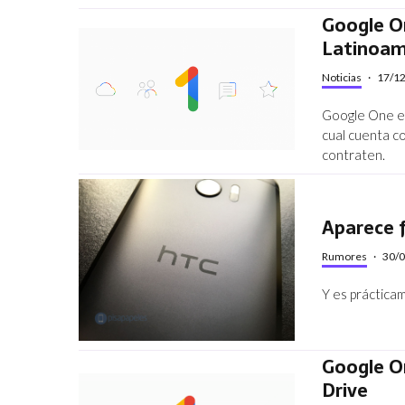
Google On
Latinoam
Noticias
·
17/1
Google One es
cual cuenta co
contraten.
Aparece f
Rumores
·
30/
Y es práctica
Google O
Drive