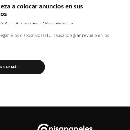
eza a colocar anuncios en sus
vos
8/2015
·
0 Comentarios
·
1 Minuto de lectura
legan a los dispositivos HTC, causando gran revuelo en los
RGAR MÁS