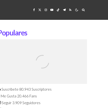
Populares
Confirmado: El Huawei Watch GT 7
Pro será presentado este 5 de
agosto
Suscríbete
80.943
Suscriptores
Me Gusta
20.466
Fans
Seguir
3.909
Seguidores