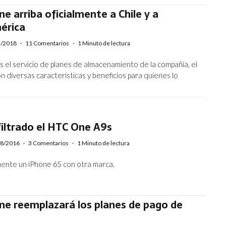
e arriba oficialmente a Chile y a
érica
2/2018
·
11 Comentarios
·
1 Minuto de lectura
 el servicio de planes de almacenamiento de la compañía, el
n diversas características y beneficios para quienes lo
iltrado el HTC One A9s
08/2016
·
3 Comentarios
·
1 Minuto de lectura
mente un iPhone 6S con otra marca.
ne reemplazará los planes de pago de