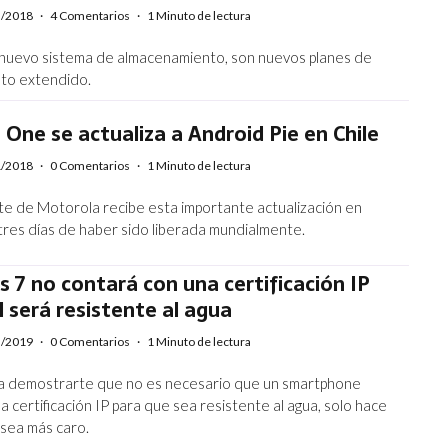
5/2018
·
4 Comentarios
·
1 Minuto de lectura
nuevo sistema de almacenamiento, son nuevos planes de
to extendido.
One se actualiza a Android Pie en Chile
1/2018
·
0 Comentarios
·
1 Minuto de lectura
te de Motorola recibe esta importante actualización en
 tres días de haber sido liberada mundialmente.
s 7 no contará con una certificación IP
l será resistente al agua
5/2019
·
0 Comentarios
·
1 Minuto de lectura
a demostrarte que no es necesario que un smartphone
 certificación IP para que sea resistente al agua, solo hace
 sea más caro.