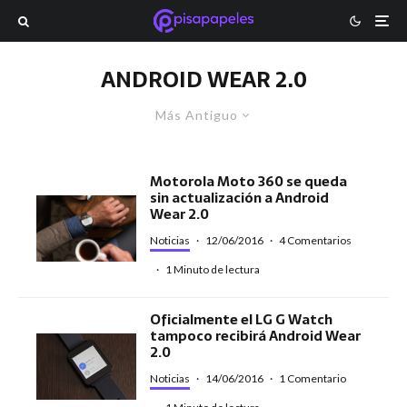
ANDROID WEAR 2.0
Más Antiguo
Motorola Moto 360 se queda
sin actualización a Android
Wear 2.0
Noticias
·
12/06/2016
·
4 Comentarios
·
1 Minuto de lectura
Oficialmente el LG G Watch
tampoco recibirá Android Wear
2.0
Noticias
·
14/06/2016
·
1 Comentario