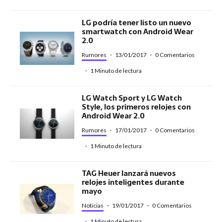
LG podría tener listo un nuevo
smartwatch con Android Wear
2.0
Rumores
·
13/01/2017
·
0 Comentarios
·
1 Minuto de lectura
LG Watch Sport y LG Watch
Style, los primeros relojes con
Android Wear 2.0
Rumores
·
17/01/2017
·
0 Comentarios
·
1 Minuto de lectura
TAG Heuer lanzará nuevos
relojes inteligentes durante
mayo
Noticias
·
19/01/2017
·
0 Comentarios
·
1 Minuto de lectura