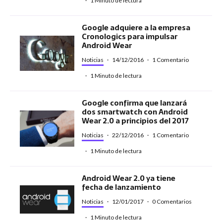
·
1 Minuto de lectura
Google adquiere a la empresa
Cronologics para impulsar
Android Wear
Noticias
·
14/12/2016
·
1 Comentario
·
1 Minuto de lectura
Google confirma que lanzará
dos smartwatch con Android
Wear 2.0 a principios del 2017
Noticias
·
22/12/2016
·
1 Comentario
·
1 Minuto de lectura
Android Wear 2.0 ya tiene
fecha de lanzamiento
Noticias
·
12/01/2017
·
0 Comentarios
·
1 Minuto de lectura