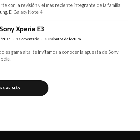
te con la revisión y el más reciente integrante de la familia
ng. El Galaxy Note 4.
Sony Xperia E3
3/2015
·
1 Comentario
·
13 Minutos de lectura
o es gama alta, te invitamos a conocer la apuesta de Sony
media.
RGAR MÁS