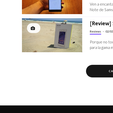
Ven a encantar
Note de Samsu
[Review] 
Reviews
·
02/0
Porque no tod
para la gama 
CA