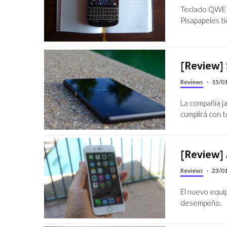
Teclado QWERT
Pisapapeles ti
[Review] 
Reviews
·
15/0
La compañía j
cumplirá con t
[Review]
Reviews
·
23/0
El nuevo equi
desempeño.