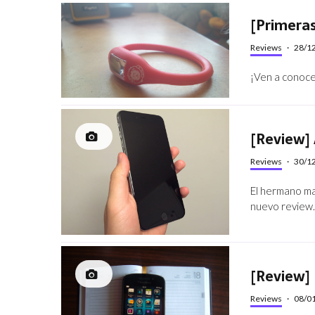
[Primeras
Reviews
·
28/1
¡Ven a conoce
[Review] 
Reviews
·
30/1
El hermano ma
nuevo review
[Review]
Reviews
·
08/0