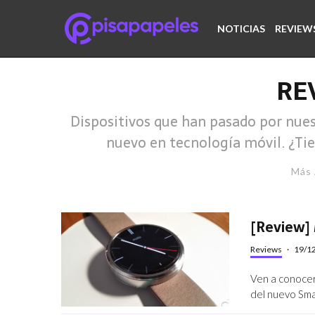
NOTICIAS
REVIEW
RE
Dispositivos que han pasado por nues
nuevo en tecnología móvil. ¿Tie
Más 
[Review]
Reviews
·
19/1
Ven a conocer
del nuevo Sma