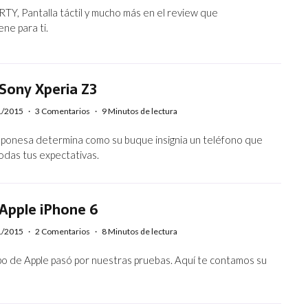
Y, Pantalla táctil y mucho más en el review que
ene para ti.
Sony Xperia Z3
1/2015
·
3 Comentarios
·
9 Minutos de lectura
aponesa determina como su buque insignia un teléfono que
odas tus expectativas.
 Apple iPhone 6
1/2015
·
2 Comentarios
·
8 Minutos de lectura
po de Apple pasó por nuestras pruebas. Aquí te contamos su