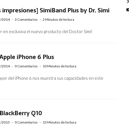
 impresiones] SimiBand Plus by Dr. Simi
2/2014
·
3 Comentarios
·
2 Minutos de lectura
r en exclusiva el nuevo producto del Doctor Simi!
Apple iPhone 6 Plus
2/2014
·
0 Comentarios
·
10 Minutos de lectura
yor del iPhone 6 nos muestra sus capacidades en este
.
 BlackBerry Q10
1/2015
·
0 Comentarios
·
13 Minutos de lectura