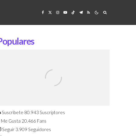
Populares
Confirmado: El Huawei Watch GT 7
Pro será presentado este 5 de
agosto
Suscríbete
80.943
Suscriptores
Me Gusta
20.466
Fans
Seguir
3.909
Seguidores