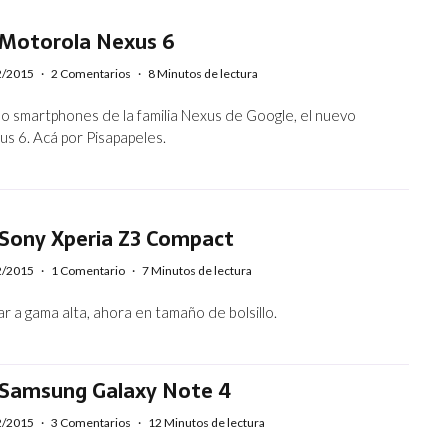
 Motorola Nexus 6
2/2015
·
2 Comentarios
·
8 Minutos de lectura
imo smartphones de la familia Nexus de Google, el nuevo
s 6. Acá por Pisapapeles.
 Sony Xperia Z3 Compact
2/2015
·
1 Comentario
·
7 Minutos de lectura
ar a gama alta, ahora en tamaño de bolsillo.
 Samsung Galaxy Note 4
2/2015
·
3 Comentarios
·
12 Minutos de lectura