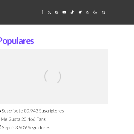
Populares
Confirmado: El Huawei Watch GT 7
Pro será presentado este 5 de
agosto
Suscríbete
80.943
Suscriptores
Me Gusta
20.466
Fans
Seguir
3.909
Seguidores