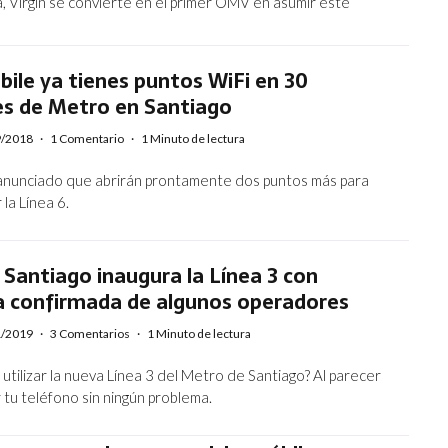
, Virgin se convierte en el primer OMV en asumir este
bile ya tienes puntos WiFi en 30
es de Metro en Santiago
9/2018
·
1 Comentario
·
1 Minuto de lectura
anunciado que abrirán prontamente dos puntos más para
la Línea 6.
Santiago inaugura la Línea 3 con
a confirmada de algunos operadores
1/2019
·
3 Comentarios
·
1 Minuto de lectura
utilizar la nueva Línea 3 del Metro de Santiago? Al parecer
r tu teléfono sin ningún problema.