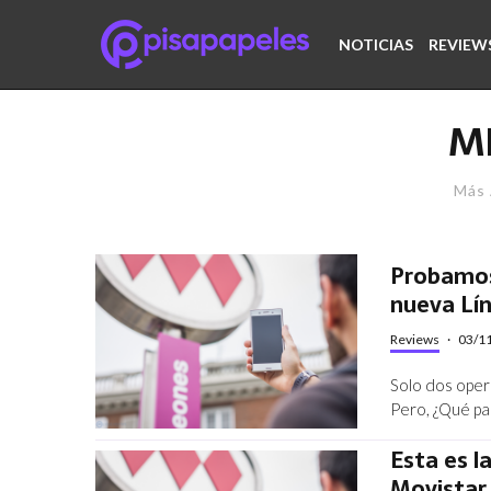
NOTICIAS
REVIEW
M
Más 
Probamos 
nueva Lí
Reviews
·
03/1
Solo dos oper
Pero, ¿Qué pa
Esta es l
Movistar 