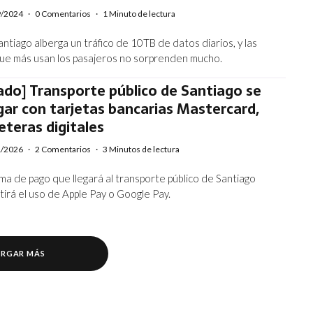
9/2024
·
0 Comentarios
·
1 Minuto de lectura
ntiago alberga un tráfico de 10TB de datos diarios, y las
que más usan los pasajeros no sorprenden mucho.
ado] Transporte público de Santiago se
ar con tarjetas bancarias Mastercard,
leteras digitales
1/2026
·
2 Comentarios
·
3 Minutos de lectura
ma de pago que llegará al transporte público de Santiago
tirá el uso de Apple Pay o Google Pay.
RGAR MÁS