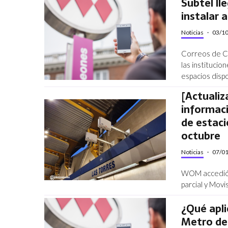
Subtel ll
instalar 
Noticias
·
03/1
Correos de Ch
las institucio
espacios dispo
[Actualiz
informaci
de estaci
octubre
Noticias
·
07/0
WOM accedió a
parcial y Movi
¿Qué apli
Metro de