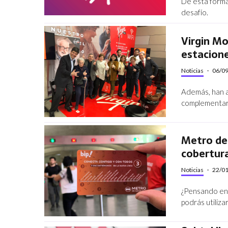
De esta forma
desafío.
Virgin Mo
estacion
Noticias
·
06/0
Además, han 
complementar 
Metro de 
cobertur
Noticias
·
22/0
¿Pensando en 
podrás utiliza