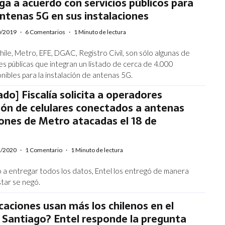
ega a acuerdo con servicios públicos para
antenas 5G en sus instalaciones
0/2019
·
6 Comentarios
·
1 Minuto de lectura
ile, Metro, EFE, DGAC, Registro Civil, son sólo algunas de
nes públicas que integran un listado de cerca de 4.000
nibles para la instalación de antenas 5G.
ado] Fiscalía solicita a operadores
ón de celulares conectados a antenas
ones de Metro atacadas el 18 de
1/2020
·
1 Comentario
·
1 Minuto de lectura
 entregar todos los datos, Entel los entregó de manera
star se negó.
caciones usan más los chilenos en el
 Santiago? Entel responde la pregunta