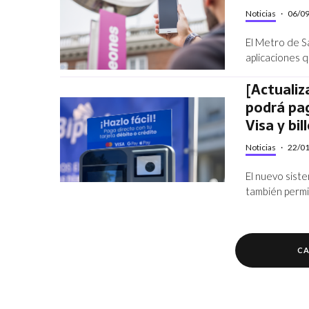
Noticias
·
06/0
El Metro de Sa
aplicaciones 
[Actualiz
podrá pag
Visa y bil
Noticias
·
22/0
El nuevo siste
también permi
CA