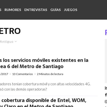
S
RUMORES
ENTREVISTAS
GUÍAS
JUEGOS
ETRO
Antiguo
los servicios móviles existentes en la
nea 6 del Metro de Santiago
1/2017
·
13 Comentarios
·
2 Minutos de lectura
adores tenían cobertura móvil y con altas velocidades 4G.
só con las demás operadoras?
a cobertura disponible de Entel, WOM,
y Claro en el Metro de Santiago