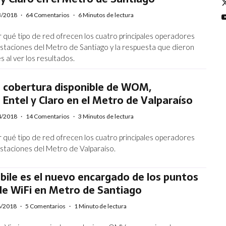
3/2018
·
64 Comentarios
·
6 Minutos de lectura
 qué tipo de red ofrecen los cuatro principales operadores
estaciones del Metro de Santiago y la respuesta que dieron
 al ver los resultados.
a cobertura disponible de WOM,
 Entel y Claro en el Metro de Valparaíso
4/2018
·
14 Comentarios
·
3 Minutos de lectura
 qué tipo de red ofrecen los cuatro principales operadores
estaciones del Metro de Valparaíso.
bile es el nuevo encargado de los puntos
de WiFi en Metro de Santiago
6/2018
·
5 Comentarios
·
1 Minuto de lectura