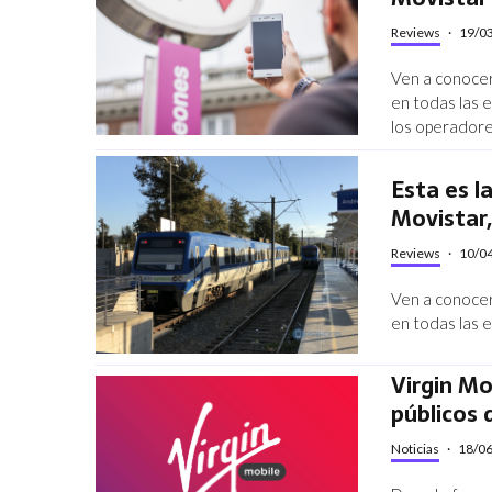
Reviews
·
19/0
Ven a conocer
en todas las 
los operadores
Esta es l
Movistar,
Reviews
·
10/0
Ven a conocer
en todas las 
Virgin Mo
públicos 
Noticias
·
18/0