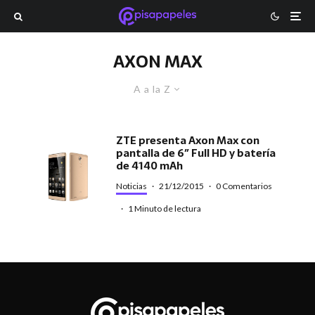
AXON MAX
A a la Z
ZTE presenta Axon Max con
pantalla de 6″ Full HD y batería
de 4140 mAh
Noticias
·
21/12/2015
·
0 Comentarios
·
1 Minuto de lectura