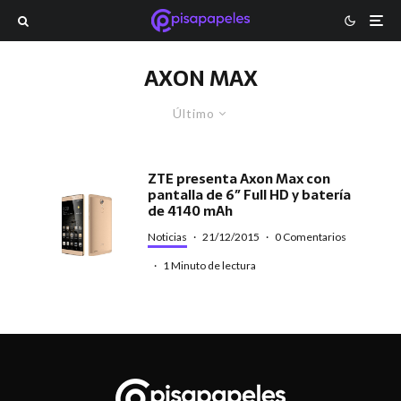
AXON MAX
Último
ZTE presenta Axon Max con
pantalla de 6″ Full HD y batería
de 4140 mAh
Noticias
·
21/12/2015
·
0 Comentarios
·
1 Minuto de lectura