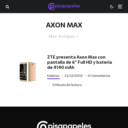
AXON MAX
Más Antiguo
ZTE presenta Axon Max con
pantalla de 6″ Full HD y batería
de 4140 mAh
Noticias
·
21/12/2015
·
0 Comentarios
·
1 Minuto de lectura