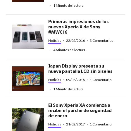
·
1 Minuto de lectura
Primeras impresiones de los
nuevos Xperia X de Sony
#MWC16
Noticias
·
22/02/2016
·
3 Comentarios
·
4 Minutos de lectura
Japan Display presenta su
nueva pantalla LCD sin biseles
Noticias
·
09/08/2016
·
1 Comentario
·
1 Minuto de lectura
El Sony Xperia XA comienza a
recibir el parche de seguridad
de enero
Noticias
·
21/02/2017
·
1 Comentario