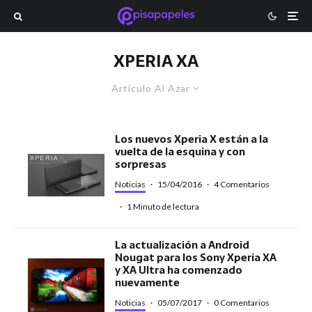
XPERIA XA
Artículo Al Azar
Los nuevos Xperia X están a la
vuelta de la esquina y con
sorpresas
Noticias
·
15/04/2016
·
4 Comentarios
·
1 Minuto de lectura
La actualización a Android
Nougat para los Sony Xperia XA
y XA Ultra ha comenzado
nuevamente
Noticias
·
05/07/2017
·
0 Comentarios