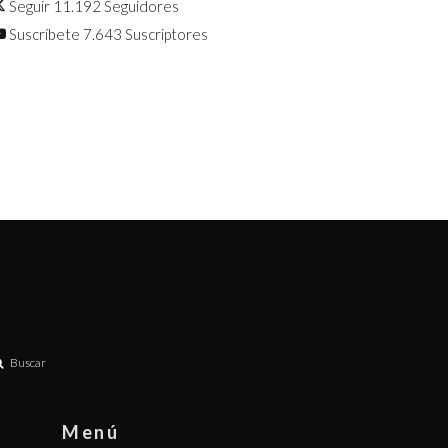
Seguir
11.192
Seguidores
Suscríbete
7.643
Suscriptores
Buscar
Menú