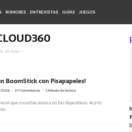
S
RUMORES
ENTREVISTAS
GUÍAS
JUEGOS
LOUD360
lo Al Azar
un BoomStick con Pisapapeles!
4/2016
·
27 Comentarios
·
1 Minuto de lectura
ma en que escuchas música en tus dispositivos. Acá te
mo.