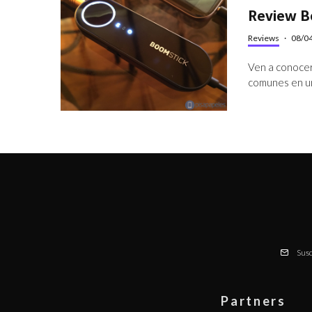
Review 
Reviews
·
08/0
Ven a conocer
comunes en un
Susc
Partners