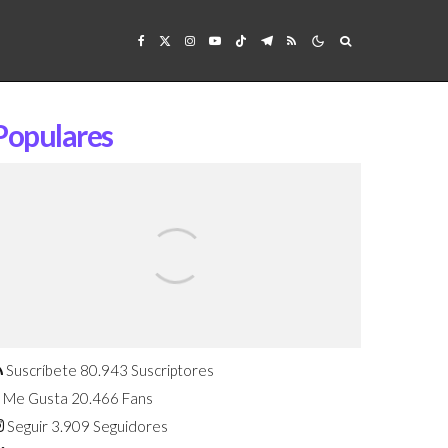
Populares
Confirmado: El Huawei Watch GT 7
Pro será presentado este 5 de
agosto
Suscríbete
80.943
Suscriptores
Me Gusta
20.466
Fans
Seguir
3.909
Seguidores