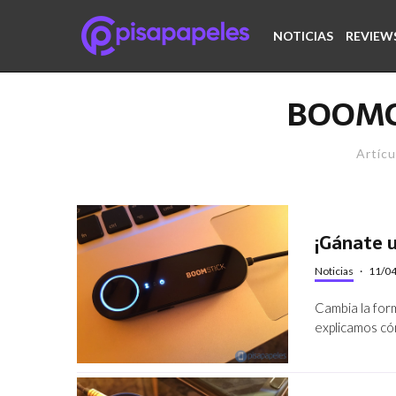
NOTICIAS
REVIEW
BOOMC
Artícu
¡Gánate 
Noticias
·
11/0
Cambia la for
explicamos có