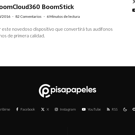
BoomCloud360 BoomStick
4/2016
·
82 Comentarios
·
6 Minutos de lectura
 este novedoso dispositivo que convertirá tus audífonos
os de primera calidad.
ribirse
Facebook
X
Instagram
YouTube
RSS