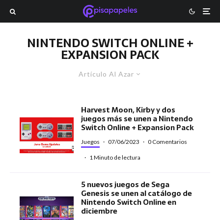
NINTENDO SWITCH ONLINE +
EXPANSION PACK
Artículo Al Azar
Harvest Moon, Kirby y dos
juegos más se unen a Nintendo
Switch Online + Expansion Pack
Juegos
·
07/06/2023
·
0 Comentarios
·
1 Minuto de lectura
5 nuevos juegos de Sega
Genesis se unen al catálogo de
Nintendo Switch Online en
diciembre