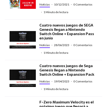
Noticias
·
10/12/2021
·
0 Comentarios
·
1 Minuto de lectura
Cuatro nuevos juegos de SEGA
Genesis llegan a Nintendo
Switch Online + Expansion Pass
en junio
Noticias
·
28/06/2023
·
0 Comentarios
·
1 Minuto de lectura
Cuatro nuevos juegos de Sega
Genesis llegan a Nintendo
Switch Online + Expansion Pack
Noticias
·
19/04/2023
·
0 Comentarios
·
1 Minuto de lectura
F-Zero Maximum Velocity es el
próximo juego que llegará a