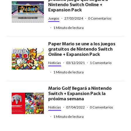
Nintendo Switch Online +
Expansion Pack
Juegos
·
27/03/2024
·
0 Comentarios
·
1 Minuto de lectura
Paper Mario se une a los juegos
gratuitos de Nintendo Switch
Online + Expansion Pack
Noticias
·
03/12/2021
·
1 Comentario
·
1 Minuto de lectura
Mario Golf llegará a Nintendo
Switch + Expansion Pack la
próxima semana
Noticias
·
07/04/2022
·
0 Comentarios
·
1 Minuto de lectura