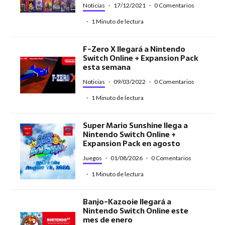
Noticias
·
17/12/2021
·
0 Comentarios
·
1 Minuto de lectura
F-Zero X llegará a Nintendo
Switch Online + Expansion Pack
esta semana
Noticias
·
09/03/2022
·
0 Comentarios
·
1 Minuto de lectura
Super Mario Sunshine llega a
Nintendo Switch Online +
Expansion Pack en agosto
Juegos
·
01/08/2026
·
0 Comentarios
·
1 Minuto de lectura
Banjo-Kazooie llegará a
Nintendo Switch Online este
mes de enero