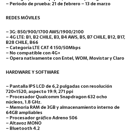
– Periodo de prueba: 21 de febrero – 13 de marzo
REDES MÓVILES
– 3G: 850/900/1700 AWS/1900/2100
– 4G LTE: B1, B2 CHILE, B3, B4 AWS, B5, B7 CHILE, B12, B17,
B28 CHILE, B66
– Categoría LTE CAT 4 150/50Mbps
– No compatible con 4G+
– Opera nativamente con Entel, WOM, Movistar y Claro
HARDWARE Y SOFTWARE
– Pantalla IPS LCD de 6,2 pulgadas con resolución
720×1520, aspecto 19:9, 271 ppi
– Procesador Qualcomm Snapdragon 632 ocho
núcleos, 1.8 GHz.
– Memoria RAM de 3GB y almacenamiento interno de
64GB ampliables
– Procesador gráfico Adreno 506
– Altavoz MONO
– Bluetooth 4.2