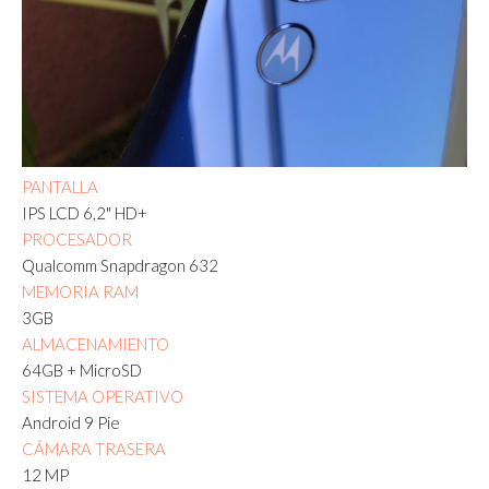
PANTALLA
IPS LCD 6,2" HD+
PROCESADOR
Qualcomm Snapdragon 632
MEMORIA RAM
3GB
ALMACENAMIENTO
64GB + MicroSD
SISTEMA OPERATIVO
Android 9 Pie
CÁMARA TRASERA
12 MP