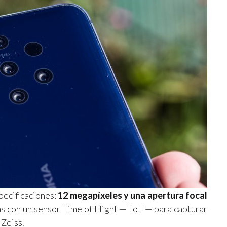
pecificaciones:
12 megapíxeles y una apertura focal
s con un sensor Time of Flight — ToF — para capturar
 Zeiss.