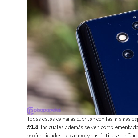
Todas estas cámaras cuentan con las mismas es
f/
1.8
, las cuales además se ven complementada
profundidades de campo, y sus ópticas son Carl