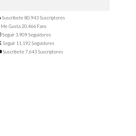
Confirmado: El Huawei Watch GT 7
Pro será presentado este 5 de
agosto
Suscríbete
80.943
Suscriptores
Me Gusta
20.466
Fans
Seguir
3.909
Seguidores
Seguir
11.192
Seguidores
Suscríbete
7.643
Suscriptores