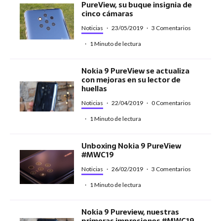
PureView, su buque insignia de
cinco cámaras
Noticias
·
23/05/2019
·
3 Comentarios
·
1 Minuto de lectura
Nokia 9 PureView se actualiza
con mejoras en su lector de
huellas
Noticias
·
22/04/2019
·
0 Comentarios
·
1 Minuto de lectura
Unboxing Nokia 9 PureView
#MWC19
Noticias
·
26/02/2019
·
3 Comentarios
·
1 Minuto de lectura
Nokia 9 Pureview, nuestras
primeras impresiones #MWC19