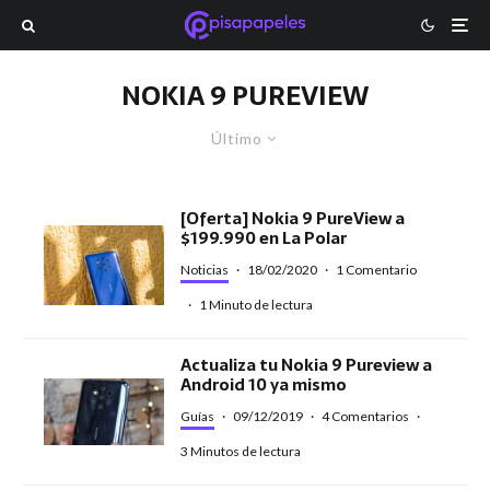
NOKIA 9 PUREVIEW
Último
[Oferta] Nokia 9 PureView a
$199.990 en La Polar
Noticias
·
18/02/2020
·
1 Comentario
·
1 Minuto de lectura
Actualiza tu Nokia 9 Pureview a
Android 10 ya mismo
Guías
·
09/12/2019
·
4 Comentarios
·
3 Minutos de lectura