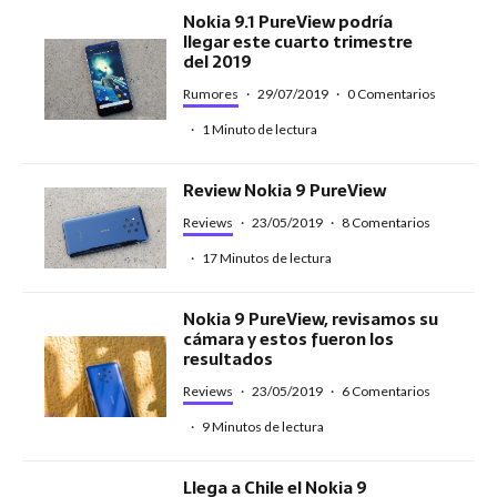
Nokia 9.1 PureView podría
llegar este cuarto trimestre
del 2019
Rumores
·
29/07/2019
·
0 Comentarios
·
1 Minuto de lectura
Review Nokia 9 PureView
Reviews
·
23/05/2019
·
8 Comentarios
·
17 Minutos de lectura
Nokia 9 PureView, revisamos su
cámara y estos fueron los
resultados
Reviews
·
23/05/2019
·
6 Comentarios
·
9 Minutos de lectura
Llega a Chile el Nokia 9