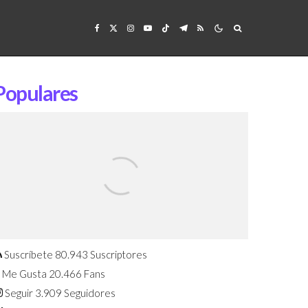
Populares
Confirmado: El Huawei Watch GT 7
Pro será presentado este 5 de
agosto
Suscríbete
80.943
Suscriptores
Me Gusta
20.466
Fans
Seguir
3.909
Seguidores