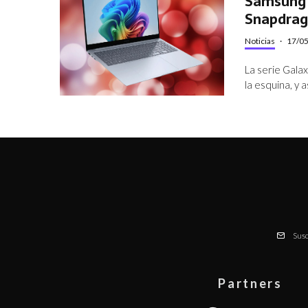
Samsung 
Snapdrag
Noticias
·
17/0
La serie Gala
la esquina, y 
Susc
Partners