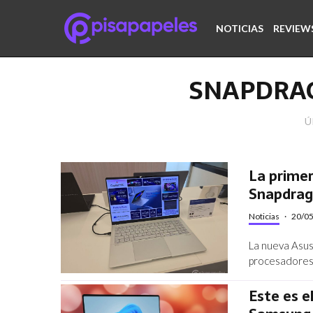
NOTICIAS
REVIEW
SNAPDRAG
Ú
La prime
Snapdrag
Noticias
·
20/0
La nueva Asus
procesadores 
Este es e