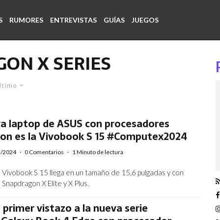
S
RUMORES
ENTREVISTAS
GUÍAS
JUEGOS
ON X SERIES
ltimo
ra laptop de ASUS con procesadores
on es la Vivobook S 15 #Computex2024
5/2024
·
0 Comentarios
·
1 Minuto de lectura
 Vivobook S 15 llega en un tamaño de 15,6 pulgadas y con
Snapdragon X Elite y X Plus.
l primer vistazo a la nueva serie