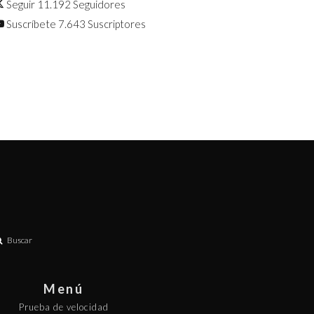
Seguir
11.192
Seguidores
Suscríbete
7.643
Suscriptores
Buscar
Menú
Prueba de velocidad