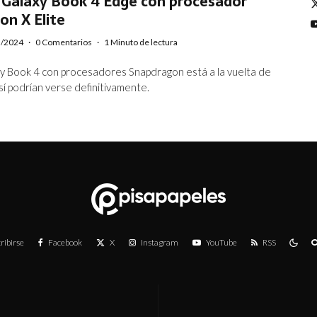
Galaxy Book 4 Edge con procesador
on X Elite
5/2024
·
0 Comentarios
·
1 Minuto de lectura
xy Book 4 con procesadores Snapdragon está a la vuelta de
así podrían verse definitivamente.
ribirse
Facebook
X
Instagram
YouTube
RSS