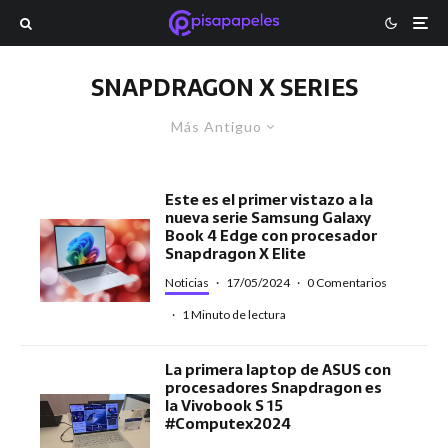
SNAPDRAGON X SERIES
Más Antiguo
Este es el primer vistazo a la
nueva serie Samsung Galaxy
Book 4 Edge con procesador
Snapdragon X Elite
Noticias
·
17/05/2024
·
0 Comentarios
·
1 Minuto de lectura
La primera laptop de ASUS con
procesadores Snapdragon es
la Vivobook S 15
#Computex2024