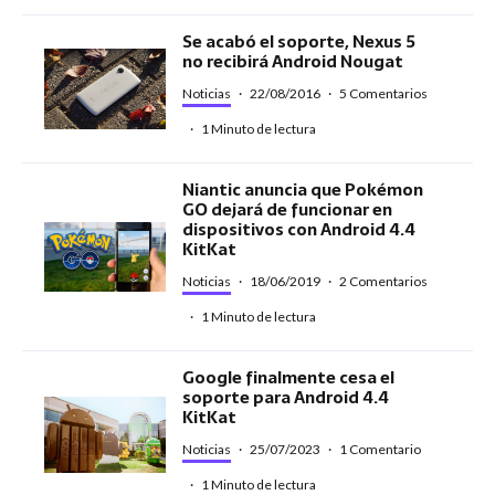
Se acabó el soporte, Nexus 5
no recibirá Android Nougat
Noticias
·
22/08/2016
·
5 Comentarios
·
1 Minuto de lectura
Niantic anuncia que Pokémon
GO dejará de funcionar en
dispositivos con Android 4.4
KitKat
Noticias
·
18/06/2019
·
2 Comentarios
·
1 Minuto de lectura
Google finalmente cesa el
soporte para Android 4.4
KitKat
Noticias
·
25/07/2023
·
1 Comentario
·
1 Minuto de lectura