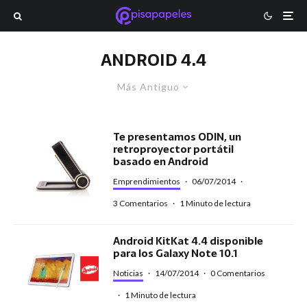
ANDROID 4.4
Más Antiguo
Te presentamos ODIN, un
retroproyector portátil
basado en Android
Emprendimientos
·
06/07/2014
·
3 Comentarios
·
1 Minuto de lectura
Android KitKat 4.4 disponible
para los Galaxy Note 10.1
Noticias
·
14/07/2014
·
0 Comentarios
·
1 Minuto de lectura