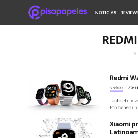
NOTICIAS
REVIEW
REDMI
A 
Redmi Wat
Noticias
·
30/1
Tanto el nuev
Pro tienen un
Xiaomi p
Latinoam