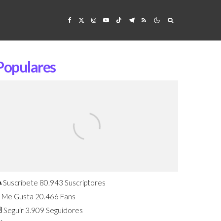
Populares
Confirmado: El Huawei Watch GT 7
Pro será presentado este 5 de
agosto
Suscríbete
80.943
Suscriptores
Me Gusta
20.466
Fans
Seguir
3.909
Seguidores