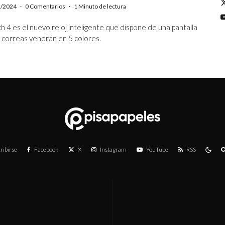
1/2024
·
0 Comentarios
·
1 Minuto de lectura
 4 es el nuevo reloj inteligente que dispone de una pantalla
correas vendrán en 5 colores.
ribirse
Facebook
X
Instagram
YouTube
RSS