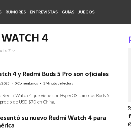
S
RUMORES
ENTREVISTAS
GUÍAS
JUEGOS
 WATCH 4
a la Z
ch 4 y Redmi Buds 5 Pro son oficiales
1/2023
·
0 Comentarios
·
1 Minuto de lectura
o Redmi Watch 4 que viene con HyperOS como los Buds 5
 precio de USD $70 en China.
resentó su nuevo Redmi Watch 4 para
érica