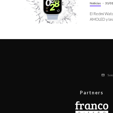
Noticias
·
31/0
El Redmi Watch
AMOLED y las 
Susc
Partners