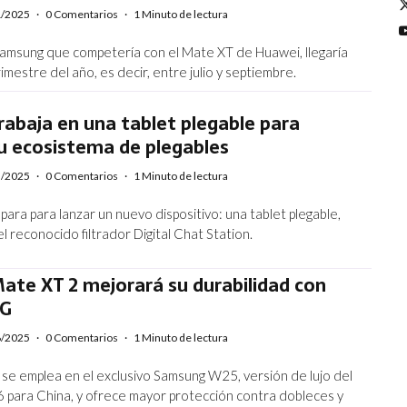
1/2025
·
0 Comentarios
·
1 Minuto de lectura
Samsung que competería con el Mate XT de Huawei, llegaría
rimestre del año, es decir, entre julio y septiembre.
abaja en una tablet plegable para
u ecosistema de plegables
5/2025
·
0 Comentarios
·
1 Minuto de lectura
ara para lanzar un nuevo dispositivo: una tablet plegable,
l reconocido filtrador Digital Chat Station.
ate XT 2 mejorará su durabilidad con
FG
6/2025
·
0 Comentarios
·
1 Minuto de lectura
a se emplea en el exclusivo Samsung W25, versión de lujo del
6 para China, y ofrece mayor protección contra dobleces y