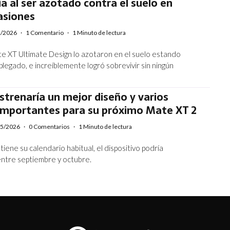
ia al ser azotado contra el suelo en
asiones
1/2026
·
1 Comentario
·
1 Minuto de lectura
e XT Ultimate Design lo azotaron en el suelo estando
legado, e increíblemente logró sobrevivir sin ningún
trenaría un mejor diseño y varios
importantes para su próximo Mate XT 2
05/2026
·
0 Comentarios
·
1 Minuto de lectura
iene su calendario habitual, el dispositivo podría
ntre septiembre y octubre.