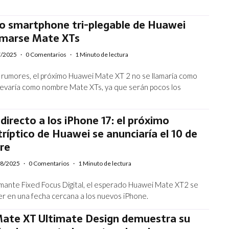
mo smartphone tri-plegable de Huawei
lamarse Mate XTs
7/2025
·
0 Comentarios
·
1 Minuto de lectura
rumores, el próximo Huawei Mate XT 2 no se llamaría como
 llevaría como nombre Mate XTs, ya que serán pocos los
directo a los iPhone 17: el próximo
tríptico de Huawei se anunciaría el 10 de
re
08/2025
·
0 Comentarios
·
1 Minuto de lectura
rmante Fixed Focus Digital, el esperado Huawei Mate XT2 se
er en una fecha cercana a los nuevos iPhone.
ate XT Ultimate Design demuestra su