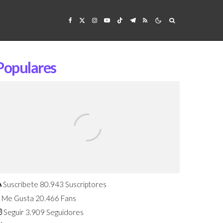
Populares
Confirmado: El Huawei Watch GT 7
Pro será presentado este 5 de
agosto
Suscríbete
80.943
Suscriptores
Me Gusta
20.466
Fans
Seguir
3.909
Seguidores