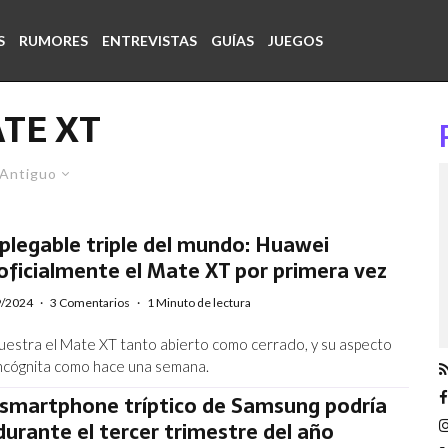
S
RUMORES
ENTREVISTAS
GUÍAS
JUEGOS
TE XT
Antiguo
 plegable triple del mundo: Huawei
ficialmente el Mate XT por primera vez
9/2024
·
3 Comentarios
·
1 Minuto de lectura
estra el Mate XT tanto abierto como cerrado, y su aspecto
incógnita como hace una semana.
 smartphone tríptico de Samsung podría
durante el tercer trimestre del año