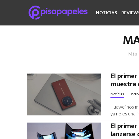
NOTICIAS
REVIEW
MA
Más 
El primer
muestra o
Noticias
·
05/0
Huawei nos mu
ya no es una 
El primer
lanzarse 