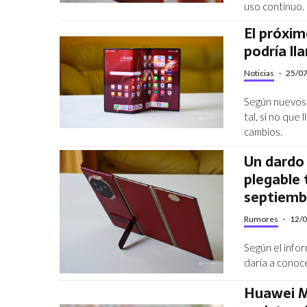
uso continuo.
El próxi
podría l
Noticias
·
25/0
Según nuevos 
tal, si no que
cambios.
Un dardo 
plegable 
septiemb
Rumores
·
12/
Según el info
daría a conoc
Huawei M