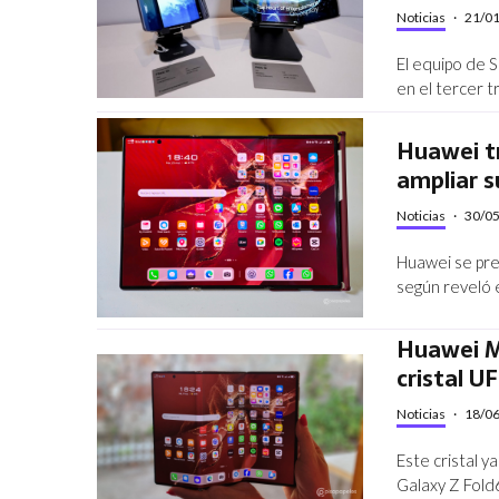
Noticias
·
21/0
El equipo de 
en el tercer t
Huawei tr
ampliar s
Noticias
·
30/0
Huawei se prep
según reveló e
Huawei M
cristal U
Noticias
·
18/0
Este cristal y
Galaxy Z Fold