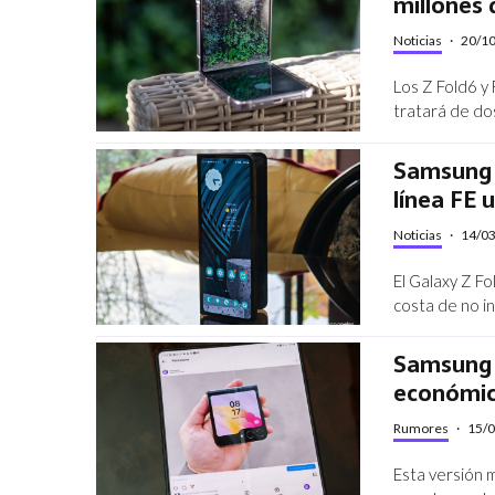
millones 
Noticias
·
20/1
Los Z Fold6 y
tratará de do
Samsung e
línea FE 
Noticias
·
14/0
El Galaxy Z Fo
costa de no i
Samsung p
económi
Rumores
·
15/
Esta versión 