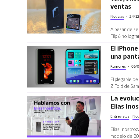
ventas
Noticias
·
24/1
A pesar de se
Flip 6 no logr
El iPhone
una panta
Rumores
·
06/
El plegable de
Z Fold de Sams
La evoluc
Elías Ino
Entrevistas
Not
Elías Inostroz
modelo de 2019