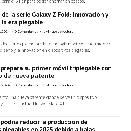
e para el S Pen para poder ahorrar en costos.
 de la serie Galaxy Z Fold: Innovación y
 la era plegable
7/2024
·
0 Comentarios
·
1 Minuto de lectura
: Una serie que mejora la tecnología móvil con cada modelo,
diseño y la innovación en dispositivos plegables.
repara su primer móvil triplegable con
ro de nueva patente
1/2024
·
0 Comentarios
·
1 Minuto de lectura
ntó una nueva patente donde se ve un dispositivo
uy similar al actual Huawei Mate XT.
odría reducir la producción de
 plegables en 2025 debido a bajas