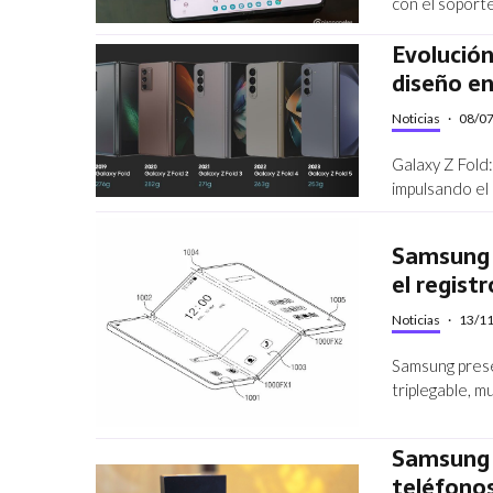
con el soport
Evolución
diseño en
Noticias
·
08/0
Galaxy Z Fold
impulsando el 
Samsung p
el regist
Noticias
·
13/1
Samsung prese
triplegable, m
Samsung p
teléfonos