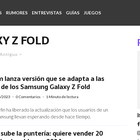
S
RUMORES
ENTREVISTAS
GUÍAS
JUEGOS
Y Z FOLD
Antiguo
 lanza versión que se adapta a las
 de los Samsung Galaxy Z Fold
8/2023
·
0 Comentarios
·
1 Minuto de lectura
fin ha liberado la actualización que los usuarios de un
amsung llevan esperando desde hace tiempo.
ube la puntería: quiere vender 20