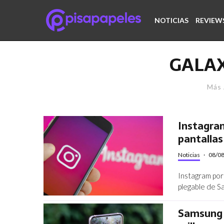
NOTICIAS
REVIEW
GALAX
Más 
Instagram
pantallas
Noticias
·
08/0
Instagram por 
plegable de S
Samsung s