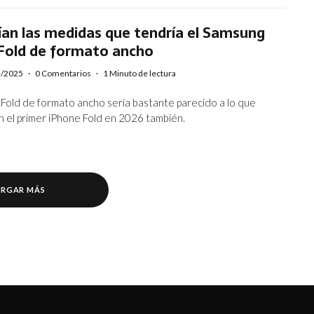
ían las medidas que tendría el Samsung
 Fold de formato ancho
2/2025
·
0 Comentarios
·
1 Minuto de lectura
 Fold de formato ancho sería bastante parecido a lo que
n el primer iPhone Fold en 2026 también.
RGAR MÁS