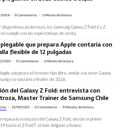
2/2024
·
0 Comentarios
·
1 Minuto de lectura
r dispositivos poderosos, los Samsung Galaxy Z Fold 6 y Z
aron cumplir con las expectativas de venta.
 plegable que prepara Apple contaría con
lla flexible de 12 pulgadas
02/2025
·
0 Comentarios
·
1 Minuto de lectura
 Apple adoptará el formato tipo libro, similar a la serie Galaxy
ung y se lanzaría a finales de 2026.
ión del Galaxy Z Fold: entrevista con
stroza, Master Trainer de Samsung Chile
icias
·
13/09/2025
·
0 Comentarios
·
9 Minutos de lectura
a repasa la evolución del Galaxy Z Fold, desde el primer
 hasta el Z Fold7, el más delgado y liviano.