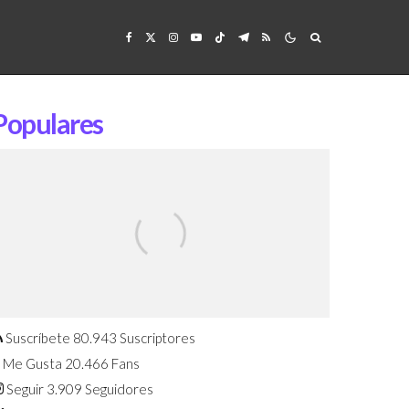
Populares
Confirmado: El Huawei Watch GT 7
Pro será presentado este 5 de
agosto
Suscríbete
80.943
Suscriptores
Me Gusta
20.466
Fans
Seguir
3.909
Seguidores