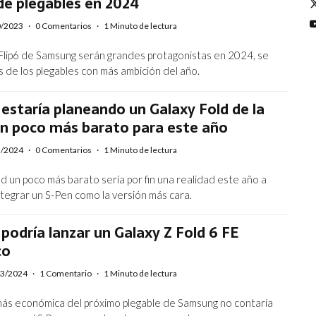
de plegables en 2024
0/2023
·
0 Comentarios
·
1 Minuto de lectura
 Flip6 de Samsung serán grandes protagonistas en 2024, se
s de los plegables con más ambición del año.
staría planeando un Galaxy Fold de la
un poco más barato para este año
3/2024
·
0 Comentarios
·
1 Minuto de lectura
ld un poco más barato sería por fin una realidad este año a
ntegrar un S-Pen como la versión más cara.
odría lanzar un Galaxy Z Fold 6 FE
co
03/2024
·
1 Comentario
·
1 Minuto de lectura
más económica del próximo plegable de Samsung no contaría