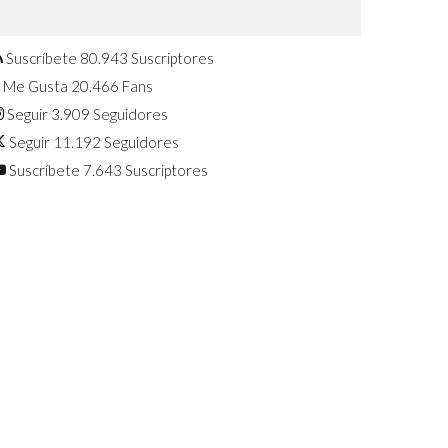
Confirmado: El Huawei Watch GT 7
Pro será presentado este 5 de
agosto
Suscríbete
80.943
Suscriptores
Me Gusta
20.466
Fans
Seguir
3.909
Seguidores
Seguir
11.192
Seguidores
Suscríbete
7.643
Suscriptores