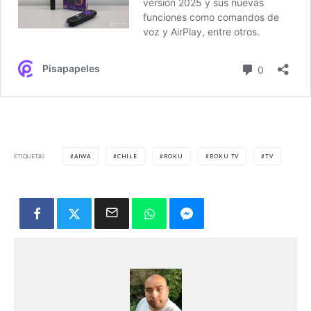
ETIQUETAS
AIWA
CHILE
ROKU
ROKU TV
TV