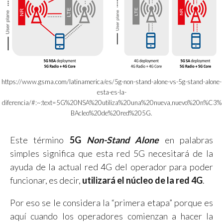
https://www.gsma.com/latinamerica/es/5g-non-stand-alone-vs-5g-stand-alone-
esta-es-la-
diferencia/#:~:text=5G%20NSA%20utiliza%20una%20nueva,nuevo%20n%C3%
BAcleo%20de%20red%205G.
Este término
5G
Non-Stand Alone
en palabras
simples significa que esta red 5G necesitará de la
ayuda de la actual red 4G del operador para poder
funcionar, es decir,
utilizará el núcleo de la red 4G
.
Por eso se le considera la “primera etapa” porque es
aquí cuando los operadores comienzan a hacer la