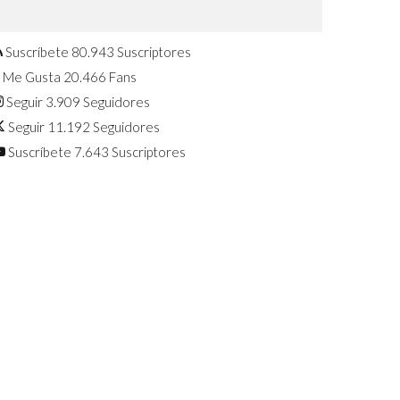
Confirmado: El Huawei Watch GT 7
Pro será presentado este 5 de
agosto
Suscríbete
80.943
Suscriptores
Me Gusta
20.466
Fans
Seguir
3.909
Seguidores
Seguir
11.192
Seguidores
Suscríbete
7.643
Suscriptores