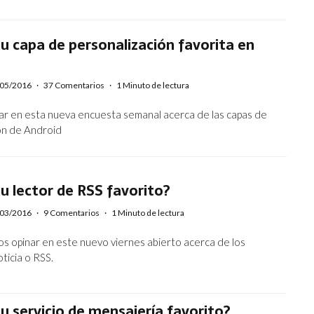
tu capa de personalización favorita en
/05/2016
·
37 Comentarios
·
1 Minuto de lectura
r en esta nueva encuesta semanal acerca de las capas de
ón de Android
tu lector de RSS favorito?
/03/2016
·
9 Comentarios
·
1 Minuto de lectura
 opinar en este nuevo viernes abierto acerca de los
ticia o RSS.
tu servicio de mensajería favorito?