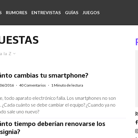
S
RUMORES
ENTREVISTAS
GUÍAS
JUEGOS
UESTAS
a la Z
ánto cambias tu smartphone?
/06/2016
·
40 Comentarios
·
1 Minuto de lectura
, todo aparato electrónico falla. Los smartphones no son
. ¿Cada cuánto se debe cambiar el equipo? ¿Cuando ya no
do sale uno nuevo?
ánto tiempo deberían renovarse los
signia?