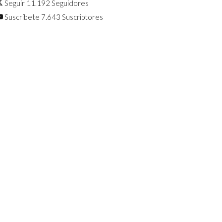
Seguir
11.192
Seguidores
Suscríbete
7.643
Suscriptores