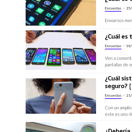
Encuestas
·
25
Enviarnos men
¿Cuál es 
Encuestas
·
01
Ven a comenta
pantallas de 
¿Cuál si
seguro? 
Encuestas
·
21
Con un amplio
este es uno de
¿Debería 