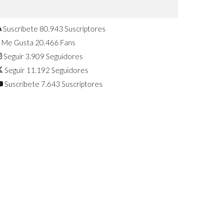
Confirmado: El Huawei Watch GT 7
Pro será presentado este 5 de
agosto
Suscríbete
80.943
Suscriptores
Me Gusta
20.466
Fans
Seguir
3.909
Seguidores
Seguir
11.192
Seguidores
Suscríbete
7.643
Suscriptores