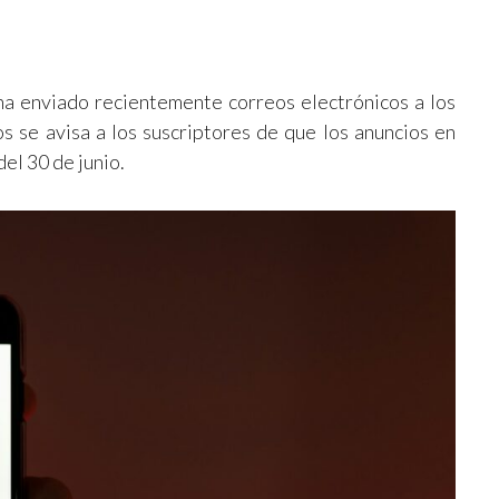
ha enviado recientemente correos electrónicos a los
s se avisa a los suscriptores de que los anuncios en
el 30 de junio.