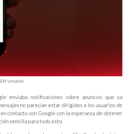
EN: Unsplash
le enviaba notificaciones sobre anuncios que ya
nsajes no parecían estar dirigidos a los usuarios de
 en contacto con Google con la esperanza de obtener
ción sencilla para todo esto.