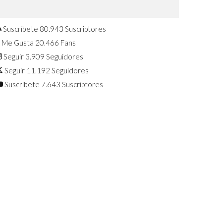
Confirmado: El Huawei Watch GT 7
Pro será presentado este 5 de
agosto
Suscríbete
80.943
Suscriptores
Me Gusta
20.466
Fans
Seguir
3.909
Seguidores
Seguir
11.192
Seguidores
Suscríbete
7.643
Suscriptores