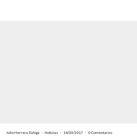
Julio Herrera Zúñiga
·
Noticias
·
14/03/2017
·
0 Comentarios