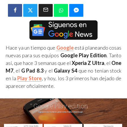
Hace ya un tiempo que
Google
está planeando cosas
nuevas para sus equipos
Google Play Edition
. Tanto
así, que hace 3 semanas que el
Xperia Z Ultra
, el
One
M7
, el
G Pad 8.3
y el
Galaxy S4
que no tenían stock
en la
Play
S
tore
, y hoy, los 3 primeros han dejado de
aparecer oficialmente.