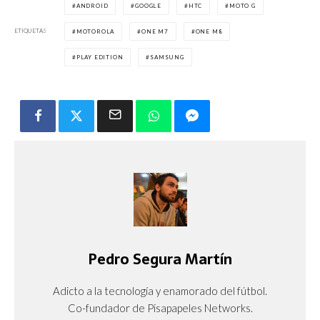
ANDROID
GOOGLE
HTC
MOTO G
ETIQUETAS
MOTOROLA
ONE M7
ONE M8
PLAY EDITION
SAMSUNG
Pedro Segura Martín
Adicto a la tecnología y enamorado del fútbol.
Co-fundador de Pisapapeles Networks.