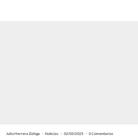
Julio Herrera Zúñiga
·
Noticias
·
02/03/2025
·
0 Comentarios