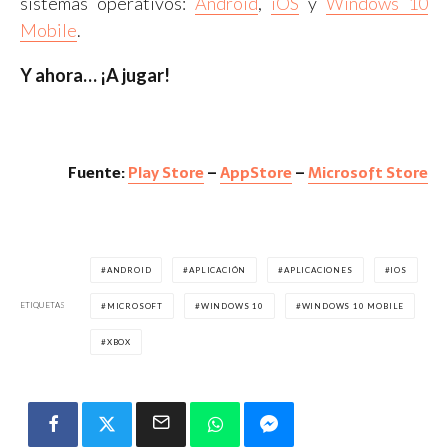
sistemas operativos:
Android
,
iOS
y
Windows 10
Mobile
.
Y ahora… ¡A jugar!
Fuente:
Play Store
–
AppStore
–
Microsoft Store
ANDROID
APLICACIÓN
APLICACIONES
IOS
ETIQUETAS
MICROSOFT
WINDOWS 10
WINDOWS 10 MOBILE
XBOX