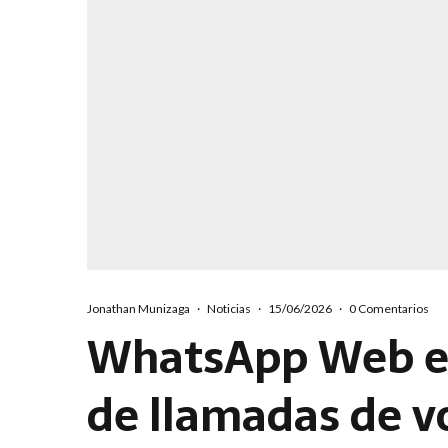
Jonathan Munizaga
·
Noticias
·
15/06/2026
·
0 Comentarios
WhatsApp Web ex
de llamadas de vo