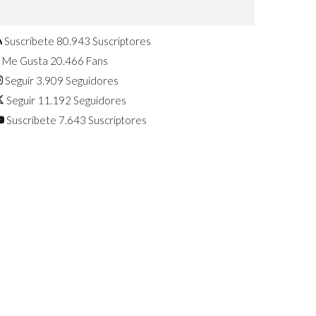
Confirmado: El Huawei Watch GT 7
Pro será presentado este 5 de
agosto
Suscríbete
80.943
Suscriptores
Me Gusta
20.466
Fans
Seguir
3.909
Seguidores
Seguir
11.192
Seguidores
Suscríbete
7.643
Suscriptores