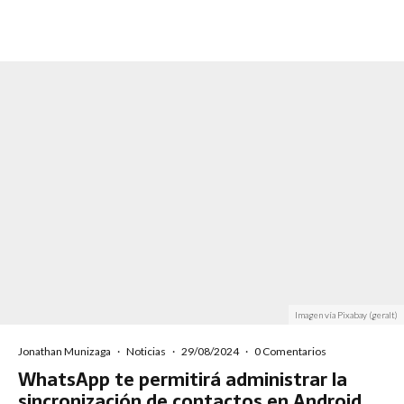
Imagen vía Pixabay (geralt)
Jonathan Munizaga
·
Noticias
·
29/08/2024
·
0 Comentarios
WhatsApp te permitirá administrar la
sincronización de contactos en Android