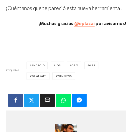
¡Cuéntanos que te pareció esta nueva herramienta!
¡Muchas gracias
@eplazai
por avisarnos!
ANDROID
IOS
OS X
WEB
ETIQUETAS
WHATSAPP
WINDOWS