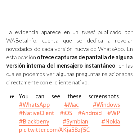
La evidencia aparece en un
tweet
publicado por
WABetaInfo, cuenta que se dedica a revelar
novedades de cada versión nueva de WhatsApp. En
esta ocasión
ofrece capturas de pantalla de alguna
versión interna del mensajero instantáneo
, en las
cuales podemos ver algunas preguntas relacionadas
directamente con el cliente nativo.
You can see these screenshots.
#WhatsApp
#Mac
#Windows
#NativeClient
#iOS
#Android
#WP
#Blackberry
#Symbian
#Nokia
pic.twitter.com/AKja58zf5C