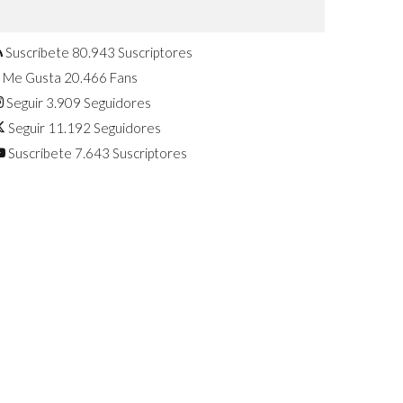
Confirmado: El Huawei Watch GT 7
Pro será presentado este 5 de
agosto
Suscríbete
80.943
Suscriptores
Me Gusta
20.466
Fans
Seguir
3.909
Seguidores
Seguir
11.192
Seguidores
Suscríbete
7.643
Suscriptores