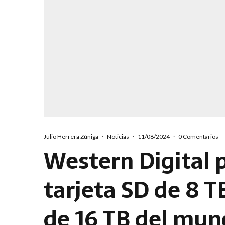
Julio Herrera Zúñiga
·
Noticias
·
11/08/2024
·
0 Comentarios
Western Digital 
tarjeta SD de 8 T
de 16 TB del mu