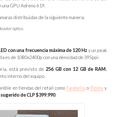
on una GPU Adreno 619.
ámaras distribuidas de la siguiente manera:
lizador óptico.
D con una frecuencia máxima de 120 Hz
y un peak
talla es de 1080x2400p con una densidad de 395ppi.
ria, está previsto de
256 GB con 12 GB de RAM
,
nto interno del equipo.
nible en tiendas del retail como
Falabella
o
Ripley
y
 sugerido de CLP $399.990
.