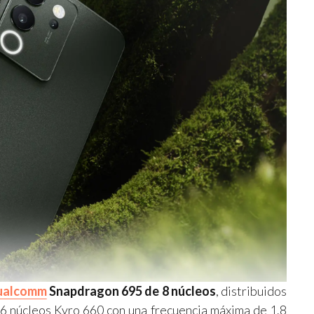
ualcomm
Snapdragon 695 de 8 núcleos
, distribuidos
6 núcleos Kyro 660 con una frecuencia máxima de 1.8