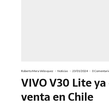
Roberto Mera Velásquez
·
Noticias
·
23/01/2024
·
0 Comentari
VIVO V30 Lite ya 
venta en Chile