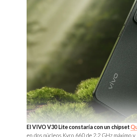
El VIVO V30 Lite constaría con un chipset
Q
en dos núcleos Kyro 660 de 2.2 GHz máximo y 