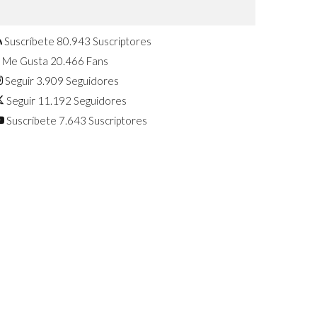
Confirmado: El Huawei Watch GT 7
Pro será presentado este 5 de
agosto
Suscríbete
80.943
Suscriptores
Me Gusta
20.466
Fans
Seguir
3.909
Seguidores
Seguir
11.192
Seguidores
Suscríbete
7.643
Suscriptores