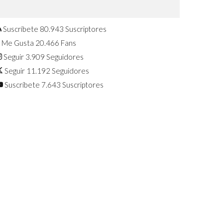
Confirmado: El Huawei Watch GT 7
Pro será presentado este 5 de
agosto
Suscríbete
80.943
Suscriptores
Me Gusta
20.466
Fans
Seguir
3.909
Seguidores
Seguir
11.192
Seguidores
Suscríbete
7.643
Suscriptores