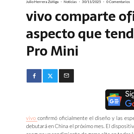
Julio Herrera Zúñiga
·
Noticias
·
30/11/2025
·
0 Comentarios
vivo comparte of
aspecto que tend
Pro Mini
vivo
confirmó oficialmente el diseño y las esp
debutará en China el próximo mes. El dispositi