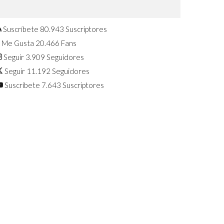
Confirmado: El Huawei Watch GT 7
Pro será presentado este 5 de
agosto
Suscríbete
80.943
Suscriptores
Me Gusta
20.466
Fans
Seguir
3.909
Seguidores
Seguir
11.192
Seguidores
Suscríbete
7.643
Suscriptores