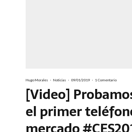
Hugo Morales
·
Noticias
·
09/01/2019
·
1 Comentario
[Video] Probamos
el primer teléfono
mercado #CES20