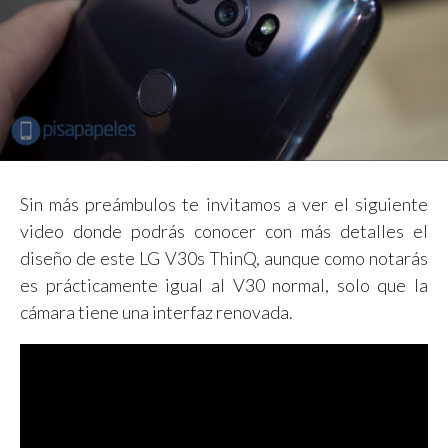
Sin más preámbulos te invitamos a ver el siguiente
video donde podrás conocer con más detalles el
diseño de este LG V30s ThinQ, aunque como notarás
es prácticamente igual al V30 normal, solo que la
cámara tiene una interfaz renovada.