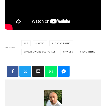
LG
LG V30
LG V30S THINQ
ETIQUETAS
MOBILE WORLD CONGRESS
MWC18
V30S THINQ