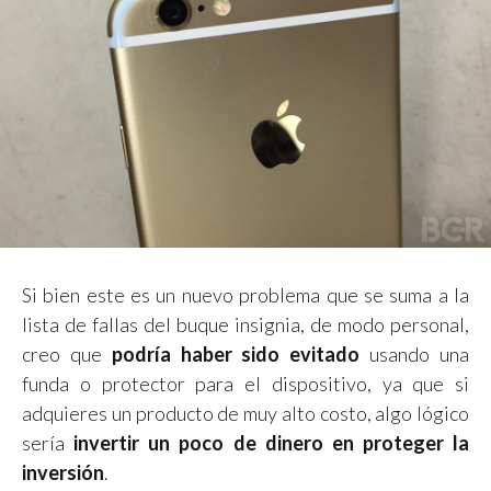
Si bien este es un nuevo problema que se suma a la
lista de fallas del buque insignia, de modo personal,
creo que
podría haber sido evitado
usando una
funda o protector para el dispositivo, ya que si
adquieres un producto de muy alto costo, algo lógico
sería
invertir un poco de dinero en proteger la
inversión
.