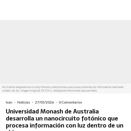
Ilustración adaptada de un chip fotónico valleytrónico para procesamiento de información mediante
señales de luz. Imagen original: Dr Chi Li. Adaptación horizontal para portada.
Ivan
·
Noticias
·
27/05/2026
·
0 Comentarios
Universidad Monash de Australia
desarrolla un nanocircuito fotónico que
procesa información con luz dentro de un