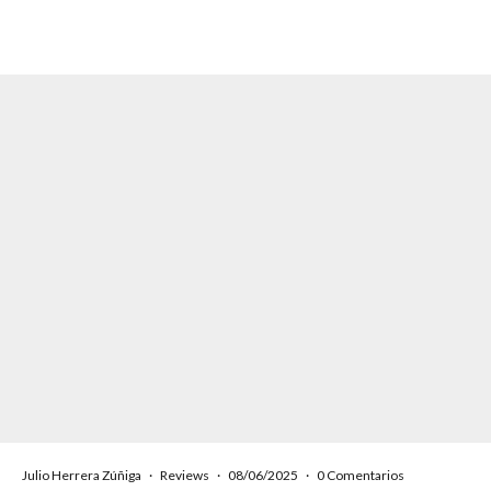
Julio Herrera Zúñiga
·
Reviews
·
08/06/2025
·
0 Comentarios