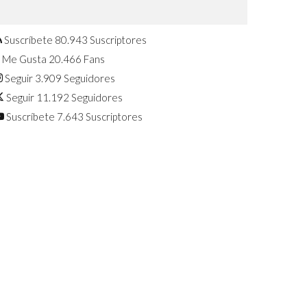
Confirmado: El Huawei Watch GT 7
Pro será presentado este 5 de
agosto
Suscríbete
80.943
Suscriptores
Me Gusta
20.466
Fans
Seguir
3.909
Seguidores
Seguir
11.192
Seguidores
Suscríbete
7.643
Suscriptores