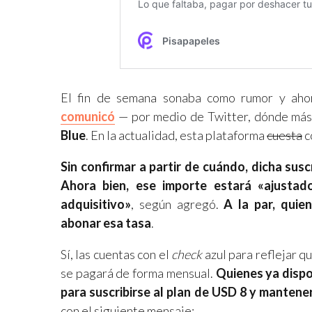
El fin de semana sonaba como rumor y aho
comunicó
— por medio de Twitter, dónde más
Blue
. En la actualidad, esta plataforma
cuesta
c
Sin confirmar a partir de cuándo, dicha sus
Ahora bien, ese importe estará «ajustad
adquisitivo»
, según agregó.
A la par, quie
abonar esa tasa
.
Sí, las cuentas con el
check
azul para reflejar q
se pagará de forma mensual.
Quienes ya dispo
para suscribirse al plan de USD 8 y mantener
con el siguiente mensaje: