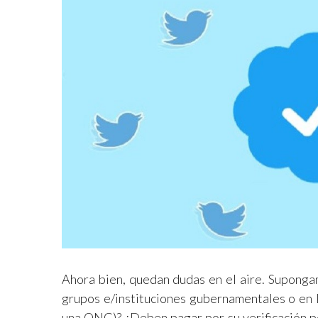
Ahora bien, quedan dudas en el aire. Supongam
grupos e/instituciones gubernamentales o en 
una ONG)? ¿Deben pagar por su verificación p