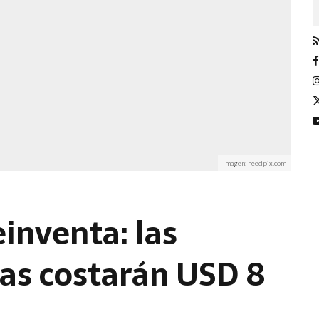
Imagen: needpix.com
einventa: las
das costarán USD 8