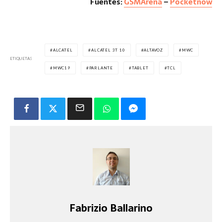
Fuentes:
GSMArena
–
Pocketnow
ALCATEL
ALCATEL 3T 10
ALTAVOZ
MWC
ETIQUETAS
MWC19
PARLANTE
TABLET
TCL
Fabrizio Ballarino