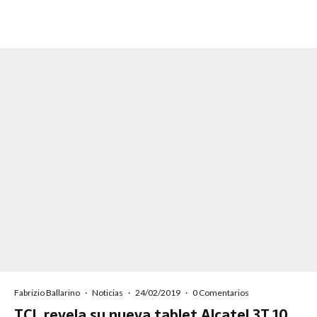
Fabrizio Ballarino
·
Noticias
·
24/02/2019
·
0 Comentarios
TCL revela su nueva tablet Alcatel 3T 10