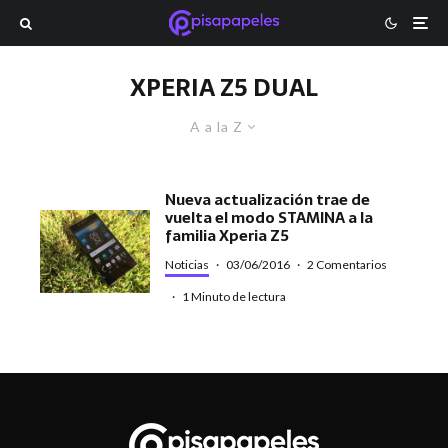
XPERIA Z5 DUAL
A a la Z
Nueva actualización trae de
vuelta el modo STAMINA a la
familia Xperia Z5
Noticias
·
03/06/2016
·
2 Comentarios
·
1 Minuto de lectura