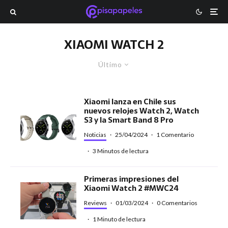
XIAOMI WATCH 2
Último
Xiaomi lanza en Chile sus
nuevos relojes Watch 2, Watch
S3 y la Smart Band 8 Pro
Noticias
·
25/04/2024
·
1 Comentario
·
3 Minutos de lectura
Primeras impresiones del
Xiaomi Watch 2 #MWC24
Reviews
·
01/03/2024
·
0 Comentarios
·
1 Minuto de lectura