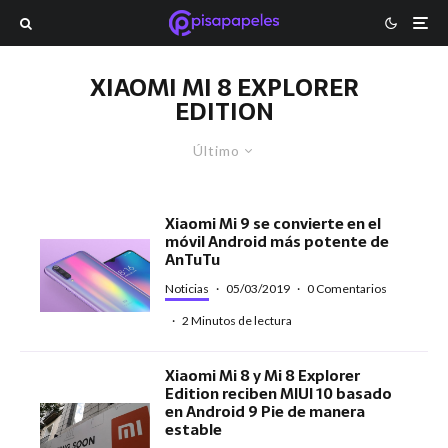
XIAOMI MI 8 EXPLORER
EDITION
Último
Xiaomi Mi 9 se convierte en el
móvil Android más potente de
AnTuTu
Noticias
·
05/03/2019
·
0 Comentarios
·
2 Minutos de lectura
Xiaomi Mi 8 y Mi 8 Explorer
Edition reciben MIUI 10 basado
en Android 9 Pie de manera
estable