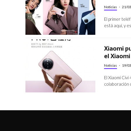
Noticias
·
21/0
El primer tel
está aquí, y es
Xiaomi pu
el Xiaomi
Noticias
·
19/0
El Xiaomi Civ
colaboración 