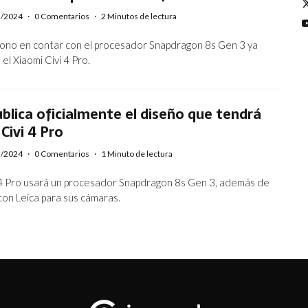
3/2024
·
0 Comentarios
·
2 Minutos de lectura
éfono en contar con el procesador Snapdragon 8s Gen 3 ya
 el Xiaomi Civi 4 Pro.
blica oficialmente el diseño que tendrá
 Civi 4 Pro
3/2024
·
0 Comentarios
·
1 Minuto de lectura
i 4 Pro usará un procesador Snapdragon 8s Gen 3, además de
con Leica para sus cámaras.