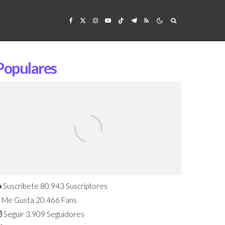
Populares
Confirmado: El Huawei Watch GT 7
Pro será presentado este 5 de
agosto
Suscríbete
80.943
Suscriptores
Me Gusta
20.466
Fans
Seguir
3.909
Seguidores