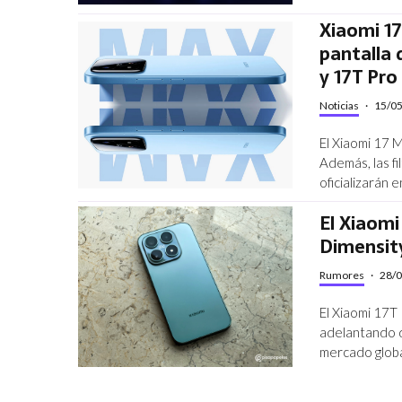
Xiaomi 1
pantalla 
y 17T Pro
Noticias
·
15/0
El Xiaomi 17 
Además, las f
oficializarán 
El Xiaom
Dimensit
Rumores
·
28/
El Xiaomi 17T
adelantando d
mercado globa