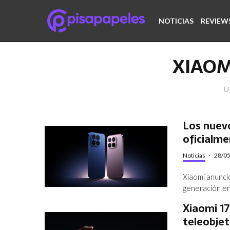
NOTICIAS
REVIEW
XIAOM
Ú
Los nuevo
oficialme
Noticias
·
28/0
Xiaomi anunci
generación en
Xiaomi 17
teleobjet