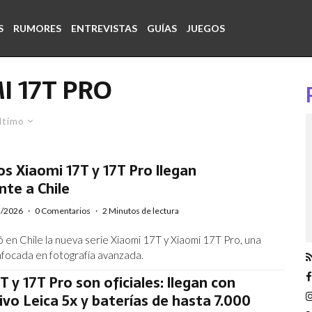
S
RUMORES
ENTREVISTAS
GUÍAS
JUEGOS
I 17T PRO
ltimo
s Xiaomi 17T y 17T Pro llegan
nte a Chile
5/2026
·
0 Comentarios
·
2 Minutos de lectura
ó en Chile la nueva serie Xiaomi 17T y Xiaomi 17T Pro, una
focada en fotografía avanzada.
T y 17T Pro son oficiales: llegan con
ivo Leica 5x y baterías de hasta 7.000