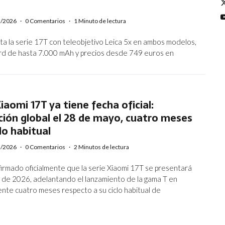
5/2026
·
0 Comentarios
·
1 Minuto de lectura
ta la serie 17T con teleobjetivo Leica 5x en ambos modelos,
rd de hasta 7.000 mAh y precios desde 749 euros en
Xiaomi 17T ya tiene fecha oficial:
ión global el 28 de mayo, cuatro meses
lo habitual
5/2026
·
0 Comentarios
·
2 Minutos de lectura
firmado oficialmente que la serie Xiaomi 17T se presentará
 de 2026, adelantando el lanzamiento de la gama T en
te cuatro meses respecto a su ciclo habitual de