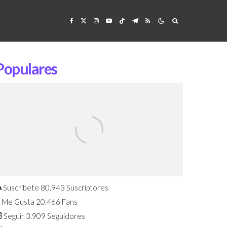
Populares
Confirmado: El Huawei Watch GT 7
Pro será presentado este 5 de
agosto
Suscríbete
80.943
Suscriptores
Me Gusta
20.466
Fans
Seguir
3.909
Seguidores