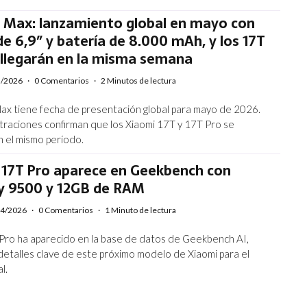
7 Max: lanzamiento global en mayo con
de 6,9″ y batería de 8.000 mAh, y los 17T
 llegarán en la misma semana
5/2026
·
0 Comentarios
·
2 Minutos de lectura
Max tiene fecha de presentación global para mayo de 2026.
iltraciones confirman que los Xiaomi 17T y 17T Pro se
en el mismo período.
i 17T Pro aparece en Geekbench con
y 9500 y 12GB de RAM
04/2026
·
0 Comentarios
·
1 Minuto de lectura
 Pro ha aparecido en la base de datos de Geekbench AI,
etalles clave de este próximo modelo de Xiaomi para el
l.