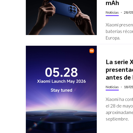
mAh
Noticias
·
28/0
Xiaomi presen
baterías réco
Europa.
La serie 
presentac
antes de 
Noticias
·
18/0
Xiaomi ha con
el 28 de mayo
aproximadamen
septiembre.