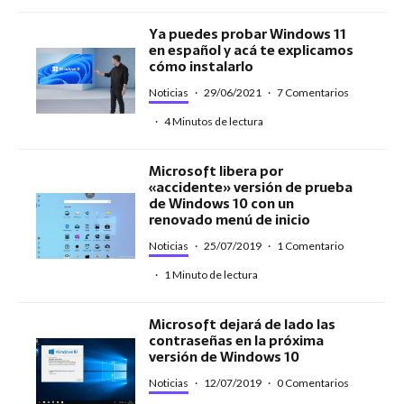
Ya puedes probar Windows 11
en español y acá te explicamos
cómo instalarlo
Noticias
·
29/06/2021
·
7 Comentarios
·
4 Minutos de lectura
Microsoft libera por
«accidente» versión de prueba
de Windows 10 con un
renovado menú de inicio
Noticias
·
25/07/2019
·
1 Comentario
·
1 Minuto de lectura
Microsoft dejará de lado las
contraseñas en la próxima
versión de Windows 10
Noticias
·
12/07/2019
·
0 Comentarios